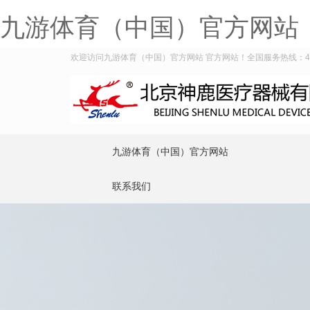
九游体育（中国）官方网站
欢迎访问九游体育（中国）官方网站 官方网站！全国服务热线：400-9
九游体育（中国）官方网站
联系我们