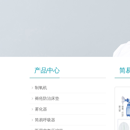
产品中心
简
制氧机
褥疮防治床垫
雾化器
简易呼吸器