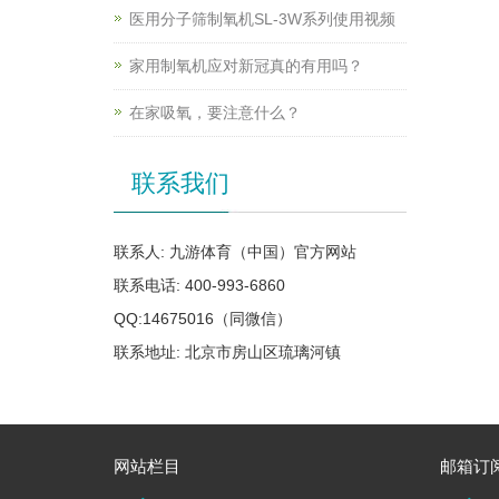
医用分子筛制氧机SL-3W系列使用视频
家用制氧机应对新冠真的有用吗？
在家吸氧，要注意什么？
联系我们
联系人: 九游体育（中国）官方网站
联系电话: 400-993-6860
QQ:14675016（同微信）
联系地址: 北京市房山区琉璃河镇
网站栏目
邮箱订