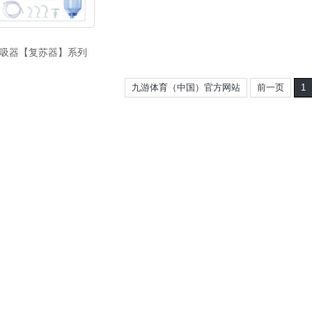
吸器【复苏器】系列
九游体育（中国）官方网站
前一页
1