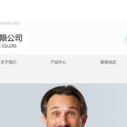
93-6860
关于我们
产品中心
新闻动态