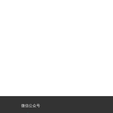
微信公众号