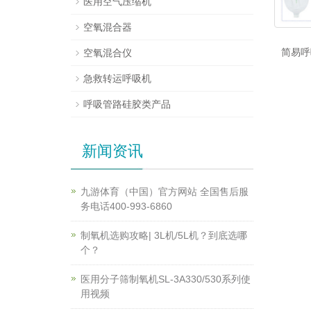
医用空气压缩机
空氧混合器
简易呼
空氧混合仪
急救转运呼吸机
呼吸管路硅胶类产品
新闻资讯
九游体育（中国）官方网站 全国售后服
务电话400-993-6860
制氧机选购攻略| 3L机/5L机？到底选哪
个？
医用分子筛制氧机SL-3A330/530系列使
用视频