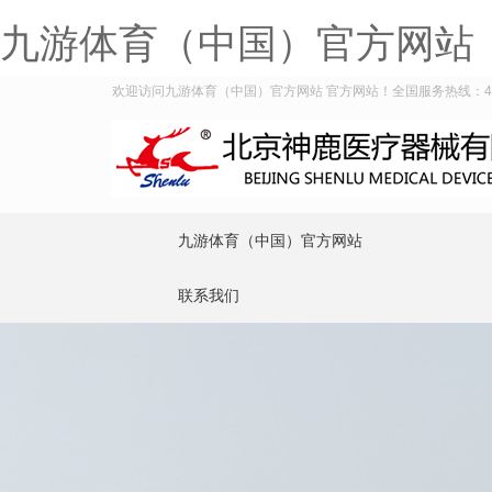
九游体育（中国）官方网站
欢迎访问九游体育（中国）官方网站 官方网站！全国服务热线：400-9
九游体育（中国）官方网站
联系我们