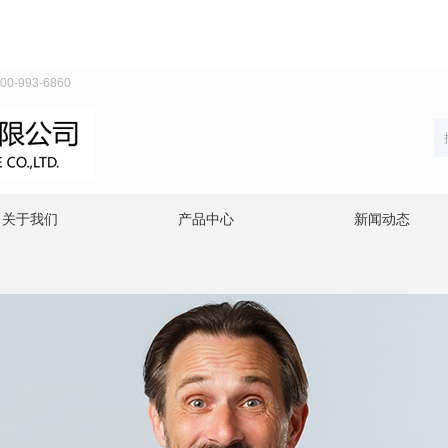
93-6860
关于我们
产品中心
新闻动态