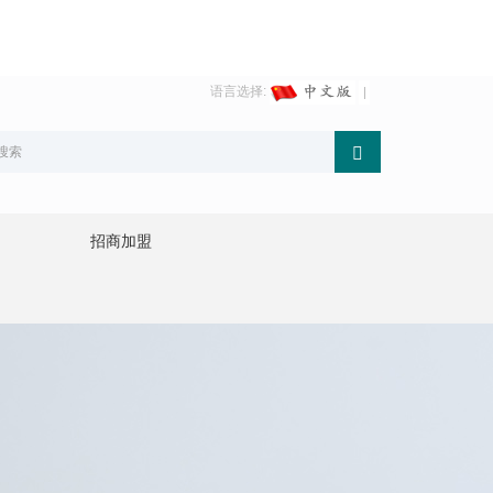
语言选择:
招商加盟