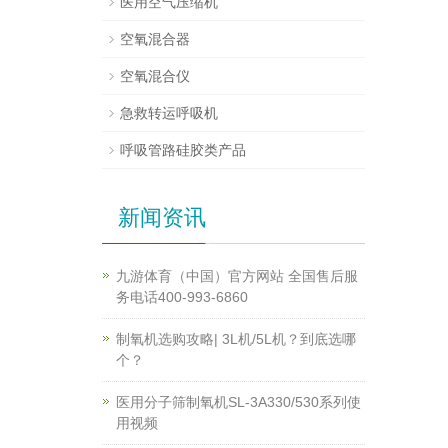
医用空气压缩机
空氧混合器
空氧混合仪
急救转运呼吸机
呼吸管路硅胶类产品
新闻资讯
九游体育（中国）官方网站 全国售后服
务电话400-993-6860
制氧机选购攻略| 3L机/5L机？到底选哪
个？
医用分子筛制氧机SL-3A330/530系列使
用视频