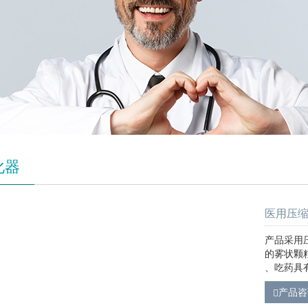
化器
医用压缩式
产品采用
的雾状颗
、吃药具
产品咨