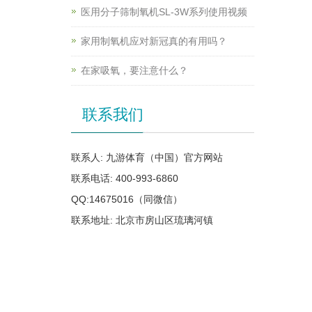
医用分子筛制氧机SL-3W系列使用视频
家用制氧机应对新冠真的有用吗？
在家吸氧，要注意什么？
联系我们
联系人: 九游体育（中国）官方网站
联系电话: 400-993-6860
QQ:14675016（同微信）
联系地址: 北京市房山区琉璃河镇