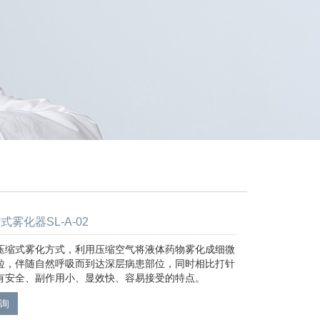
雾化器SL-A-02
压缩式雾化方式，利用压缩空气将液体药物雾化成细微
粒，伴随自然呼吸而到达深层病患部位，同时相比打针
有安全、副作用小、显效快、容易接受的特点。
询